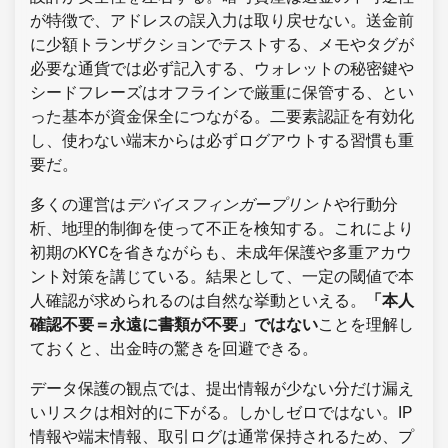
が特徴で、アドレスの誤入力は取り戻せない。送金前
に少額トランザクションでテストする、メモやタグが
必要な通貨では必ず記入する、ウォレットの秘密鍵や
シードフレーズはオフラインで厳重に保管する、とい
った基本が資金保全につながる。二要素認証を有効化
し、使わない端末からは必ずログアウトする習慣も重
要だ。
多くの運営は
デバイスフィンガープリント
や行動分
析、地理的制御を使って不正を検知する。これにより
初期のKYCを省きながらも、未成年保護や多重アカウ
ント対策を講じている。結果として、一定の閾値で本
人確認が求められるのは自然な挙動といえる。
「本人
確認不要＝永遠に書類が不要」ではない
ことを理解し
ておくと、出金時の驚きを回避できる。
データ保護の観点では、提出情報が少ない分だけ漏え
いリスクは相対的に下がる。しかしゼロではない。IP
情報や端末情報、取引ログは通常保持されるため、プ