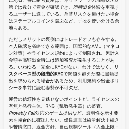
にある。特に暗号資産は、ネットワークの混雑状況次
第では数分で着金が確認でき、
即時出金
体験を重視す
るユーザーに適している。為替リスクを避けたい場合
はステーブルコインを選ぶなど、手段を使い分ける余
地もある。
ただしメリットの裏側にはトレードオフも存在する。
本人確認を省略できる範囲は、国際的なAML（マネロ
ン対策）やライセンス規約によって制限され、累計入
金額や高額出金時には追加審査が発生することがあ
る。いわゆる「完全にKYCがない」わけではなく、
リ
スクベース型の段階的KYC
で閾値を超えた際に書類提
出を求められる場合があるため、利用規約や出金ポリ
シーを事前に読む姿勢が不可欠だ。
運営の信頼性も見逃せないポイントだ。ライセンスの
有無と発行主体、RNG（乱数発生器）の監査、
Provably Fair
対応のゲーム提供など、透明性を示す要
素を複合的に確認したい。優良運営は紛争解決手続き
や苦情窓口、返金方針、自己規制ツール（入金上限・