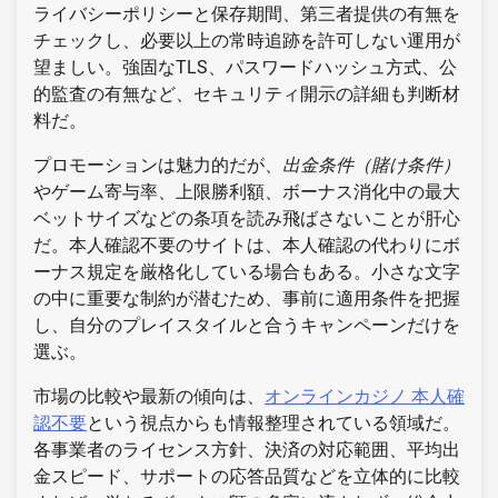
ライバシーポリシーと保存期間、第三者提供の有無を
チェックし、必要以上の常時追跡を許可しない運用が
望ましい。強固なTLS、パスワードハッシュ方式、公
的監査の有無など、セキュリティ開示の詳細も判断材
料だ。
プロモーションは魅力的だが、
出金条件（賭け条件）
やゲーム寄与率、上限勝利額、ボーナス消化中の最大
ベットサイズなどの条項を読み飛ばさないことが肝心
だ。本人確認不要のサイトは、本人確認の代わりにボ
ーナス規定を厳格化している場合もある。小さな文字
の中に重要な制約が潜むため、事前に適用条件を把握
し、自分のプレイスタイルと合うキャンペーンだけを
選ぶ。
市場の比較や最新の傾向は、
オンラインカジノ 本人確
認不要
という視点からも情報整理されている領域だ。
各事業者のライセンス方針、決済の対応範囲、平均出
金スピード、サポートの応答品質などを立体的に比較