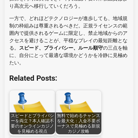
り高次元へ移行していくだろう。
一方で、どれほどテクノロジーが進歩しても、地域規
制の枠組みは尊重されるべきだ。正規ライセンスの範
囲内で提供されるゲームに限定し、禁止地域からのア
クセスを避けることが、平穏なプレイの最短距離とな
る。
スピード、プライバシー、ルール順守
の三点を軸
に、自分にとって最適な環境かどうかを冷静に見極め
たい。
Related Posts:
スピードとプライバシ
無料で始めるチャンス
ーを両立？本人確認不
を最大化：入金不要ボ
要のオンラインカジノ
ーナスで見極める新規
を見極める視点
カジノ攻略