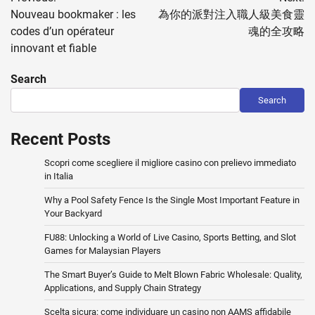
navigation
Nouveau bookmaker : les
為你的派對注入職人級美食靈
codes d’un opérateur
魂的全攻略
innovant et fiable
Search
Search
Recent Posts
Scopri come scegliere il migliore casino con prelievo immediato
in Italia
Why a Pool Safety Fence Is the Single Most Important Feature in
Your Backyard
FU88: Unlocking a World of Live Casino, Sports Betting, and Slot
Games for Malaysian Players
The Smart Buyer’s Guide to Melt Blown Fabric Wholesale: Quality,
Applications, and Supply Chain Strategy
Scelta sicura: come individuare un casino non AAMS affidabile