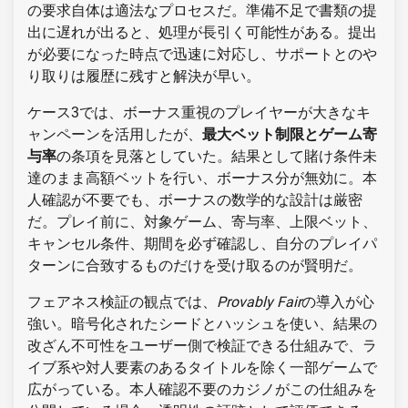
の要求自体は適法なプロセスだ。準備不足で書類の提
出に遅れが出ると、処理が長引く可能性がある。提出
が必要になった時点で迅速に対応し、サポートとのや
り取りは履歴に残すと解決が早い。
ケース3では、ボーナス重視のプレイヤーが大きなキ
ャンペーンを活用したが、
最大ベット制限とゲーム寄
与率
の条項を見落としていた。結果として賭け条件未
達のまま高額ベットを行い、ボーナス分が無効に。本
人確認が不要でも、ボーナスの数学的な設計は厳密
だ。プレイ前に、対象ゲーム、寄与率、上限ベット、
キャンセル条件、期間を必ず確認し、自分のプレイパ
ターンに合致するものだけを受け取るのが賢明だ。
フェアネス検証の観点では、
Provably Fair
の導入が心
強い。暗号化されたシードとハッシュを使い、結果の
改ざん不可性をユーザー側で検証できる仕組みで、ラ
イブ系や対人要素のあるタイトルを除く一部ゲームで
広がっている。本人確認不要のカジノがこの仕組みを