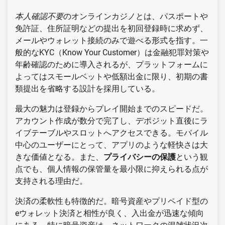
本人確認不要
のオンラインカジノとは、パスポートや
免許証、住所証明などの提出を初回登録時に求めず、
メールやウォレット接続のみで遊べる形式を指す。一
般的なKYC（Know Your Customer）は金融犯罪対策や
年齢確認のために導入されるが、プラットフォームに
よってはスモールベットや低額出金に限り、初期の書
類提出を省略する設計を採用している。
最大の魅力は登録からプレイ開始までのスピードだ。
アカウント作成が数分で完了し、デポジット直後にラ
イブテーブルやスロットへアクセスできる。モバイル
中心のユーザーにとって、アプリのような軽快さは大
きな価値となる。また、
プライバシーの保護
という観
点でも、個人情報の保管量を最小限に抑えられる点が
支持される理由だ。
決済の柔軟性も特徴的だ。暗号資産やプリペイド型の
eウォレット決済と相性が良く、入出金が迅速な傾向