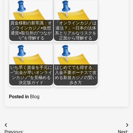
資金移動の新常識：オ
「オンラインカジノは
ンラインカジノ×仮想
違法？」—日本の法体
通貨×取引所の“つなが
系とリアルなリスクを
り”を理解する
正面から理解する
いち早く資金を手元に
はじめてでも得する、
—“出金が早いオンライ
入金不要ボーナスで攻
ンカジノ”を見極める
める新規カジノの賢い
決定版ガイド
歩き方
Posted in
Blog
Post
Previous:
Next: