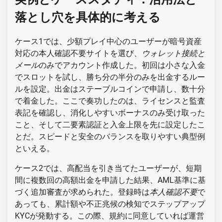
落とし穴を具体的に考える
ケース1では、少額プレイ中心のユーザーが暗号資産
対応の本人確認不要サイトを選び、
ウォレット接続と
メール
のみでアカウント作成した。初回は小さな入金
でスロットを試し、勝ち分の半分のみを出金するルー
ルを設定。出金はステーブルコインで申請し、数十分
で着金した。ここで奏功したのは、ライセンスと監査
表記を確認し、消化しやすいボーナスのみ受け取った
こと、そして二要素認証と入金上限を先に設定したこ
とだ。スピードと安全のバランスを取りやすい典型例
といえる。
ケース2では、高配当を引き当てたユーザーが、短期
間に複数回の高額出金を申請した結果、AML基準に基
づく追加審査が求められた。登録時は
本人確認不要
で
あっても、累計額や不正兆候の検知でステップアップ
KYCが発動する。この際、規約に同意していれば運営