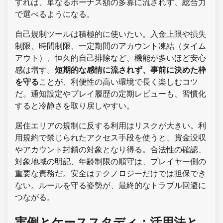
すれば、単なるボーナス額の多寡に流されず、総合力
で選べるようになる。
自己規制ツールは積極的に使いたい。入金上限や損失
制限、時間制限、一定期間のアカウント凍結（タイム
アウト）、恒久的自己排除など、機能が多いほど安心
感は増す。
短期的な感情に流されず、事前に決めた枠
を守る
ことが、利便性の高い環境で長く楽しむコツ
だ。通知設定やプレイ履歴の定期レビューも、習慣化
すると冷静さを取り戻しやすい。
居住エリアの規制に反する利用はリスクが大きい。利
用規約で禁じられたアクセス手段を使うと、賞金没収
やアカウント封鎖の対象となり得る。合法性の確認、
対象地域の明記、年齢制限の順守は、プレイヤー側の
重要な責務だ。安全はテクノロジーだけでは担保でき
ない。ルールを守る姿勢が、最終的なトラブル回避に
つながる。
実例とケーススタディ：活用法と