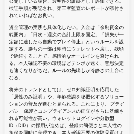
公開している場合、透明性の証跡として評価できる。
検証手順が明記され、第三者監査のレポートが添付さ
れていればなお良い。
資金管理の実践も具体化したい。入金は「余剰資金の
範囲内」「日次・週次の合計上限を固定」「損失が一
定額に達したら自動でプレイ停止」というルールを設
定する。勝ちの一部は即時にウォレットへ戻し、残額
で継続することで、感情的なオールインを避けられ
る。本人確認不要の環境ほどテンポが速く、意思決定
も速くなりがちだ。
ルールの先出し
が冷静さの土台に
なる。
将来のトレンドとしては、ゼロ知識証明を応用した
「属性のみ証明」や、年齢確認を秘匿化するソリュー
ションの普及が進むと見られる。これにより、
プライ
バシー保護とコンプライアンス
の両立がさらに洗練さ
れる可能性が高い。ウォレットログインや分散型
ID（DID）の採用が進めば、登録の簡便さと本人性の
担保を同時に実現でき、本人確認不要の体験品質はよ