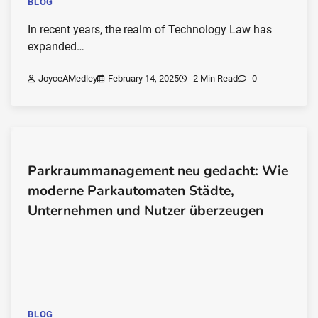
BLOG
In recent years, the realm of Technology Law has
expanded…
JoyceAMedley
February 14, 2025
2 Min Read
0
Parkraummanagement neu gedacht: Wie
moderne Parkautomaten Städte,
Unternehmen und Nutzer überzeugen
BLOG