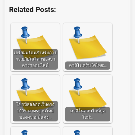
Related Posts:
เตรียมพร้อมสำหรับการ
ผจญภัยในโลกของบา
คาร่าออนไลน์
คาสิโนคริปโตไทย:…
ไขรหัสสล็อตเว็บตรง
100% มาตรฐานใหม่
คาสิโนออนไลน์ยุค
ของความมั่นคง…
ใหม่:…