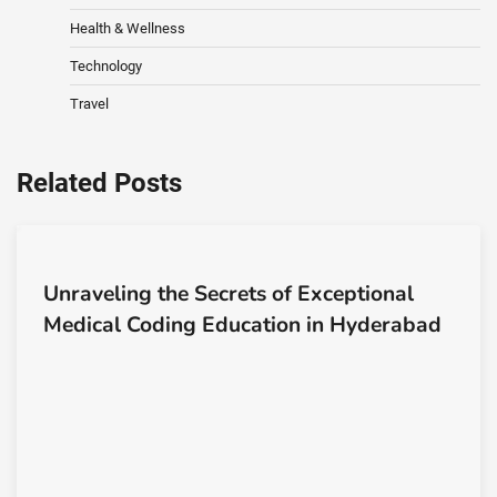
Health & Wellness
Technology
Travel
Related Posts
Unraveling the Secrets of Exceptional
Medical Coding Education in Hyderabad