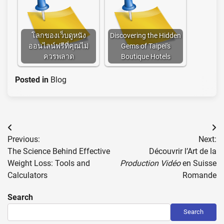
โลกของเว็บดูหนัง
Discovering the Hidden
ออนไลน์ฟรีที่คุณไม่
Gems of Taipei's
ควรพลาด
Boutique Hotels
Posted in
Blog
Post
Previous:
Next:
navigation
The Science Behind Effective
Découvrir l’Art de la
Weight Loss: Tools and
Production Vidéo
en Suisse
Calculators
Romande
Search
Search