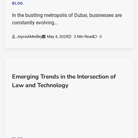
BLOG
In the bustling metropolis of Dubai, businesses are
constantly evolving…
JoyceAMedley
May 4, 2025
2 Min Read
0
Emerging Trends in the Intersection of
Law and Technology