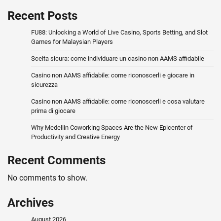
Recent Posts
FU88: Unlocking a World of Live Casino, Sports Betting, and Slot
Games for Malaysian Players
Scelta sicura: come individuare un casino non AAMS affidabile
Casino non AAMS affidabile: come riconoscerli e giocare in
sicurezza
Casino non AAMS affidabile: come riconoscerli e cosa valutare
prima di giocare
Why Medellin Coworking Spaces Are the New Epicenter of
Productivity and Creative Energy
Recent Comments
No comments to show.
Archives
August 2026