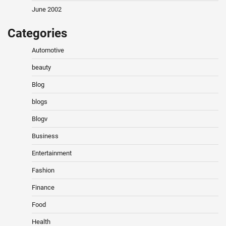
June 2002
Categories
Automotive
beauty
Blog
blogs
Blogv
Business
Entertainment
Fashion
Finance
Food
Health