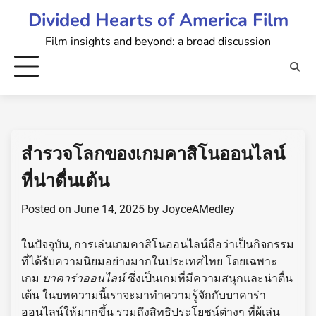
Skip
Divided Hearts of America Film
to
Film insights and beyond: a broad discussion
content
สำรวจโลกของเกมคาสิโนออนไลน์
ที่น่าตื่นเต้น
Posted on
June 14, 2025
by
JoyceAMedley
ในปัจจุบัน, การเล่นเกมคาสิโนออนไลน์ถือว่าเป็นกิจกรรม
ที่ได้รับความนิยมอย่างมากในประเทศไทย โดยเฉพาะ
เกม
บาคาร่าออนไลน์
ซึ่งเป็นเกมที่มีความสนุกและน่าตื่น
เต้น ในบทความนี้เราจะมาทำความรู้จักกับบาคาร่า
ออนไลน์ให้มากขึ้น รวมถึงสิทธิประโยชน์ต่างๆ ที่ผู้เล่น