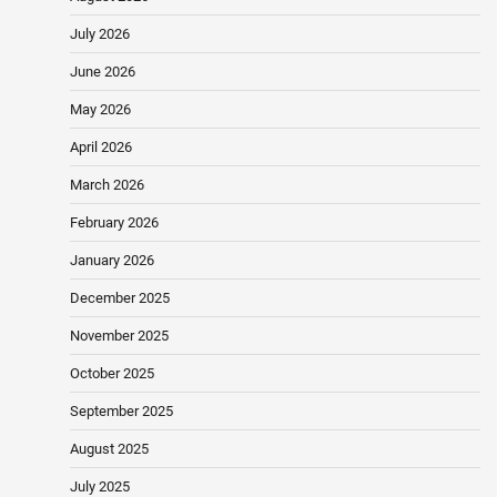
July 2026
June 2026
May 2026
April 2026
March 2026
February 2026
January 2026
December 2025
November 2025
October 2025
September 2025
August 2025
July 2025